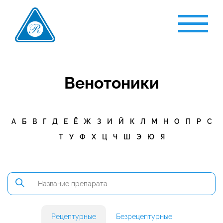
Венотоники
А
Б
В
Г
Д
Е
Ё
Ж
З
И
Й
К
Л
М
Н
О
П
Р
С
Т
У
Ф
Х
Ц
Ч
Ш
Э
Ю
Я
Рецептурные
Безрецептурные