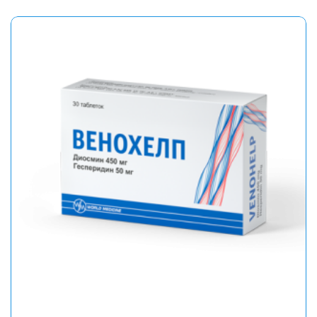
Неврологические препараты
Противомикробные препараты для
системного применения
Противогрибковые препараты
Противовоспалительные препараты
Противоаллергические препараты
Препараты для лечения остеопороза
Поливитамины и микроэлементы
Седативные препараты
Урологические препараты
Хондопротекторы
Антисептические